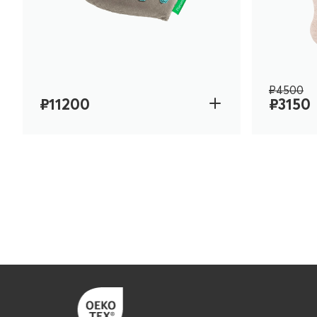
₽4500
₽11200
₽3150