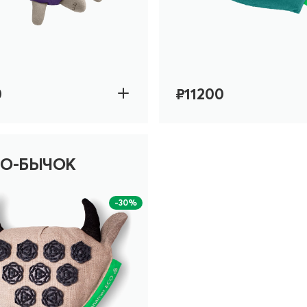
0
₽11200
О-БЫЧОК
-30%