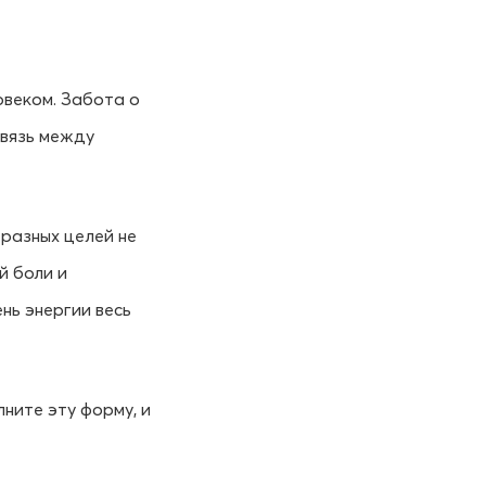
овеком. Забота о
связь между
разных целей не
й боли и
нь энергии весь
лните эту форму, и